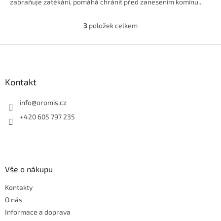
zabraňuje zatékání, pomáhá chránit před zanesením komínu...
3
položek celkem
O
v
l
Z
á
á
d
p
a
a
Kontakt
c
t
í
í
info
@
oromis.cz
p
r
+420 605 797 235
v
k
y
v
ý
Vše o nákupu
p
i
Kontakty
s
u
O nás
Informace a doprava