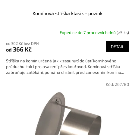
Komínová stříška klasik - pozink
Expedice do 7 pracovních dnů
(>5 ks)
od 302 Kč bez DPH
DETAIL
366 Kč
od
Stříška na komín určená jak k zasunutí do ústí komínového
průduchu, tak i pro osazení přes kouřovod. Komínová stříška
zabraňuje zatékání, pomáhá chránit před zanesením komínu...
Kód:
267/80