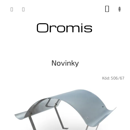
Přejít
NÁKUP
na
obsah
KOŠÍK
Novinky
Kód:
506/67