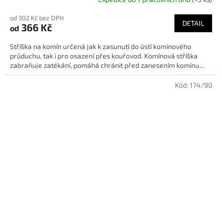
od 302 Kč bez DPH
DETAIL
366 Kč
od
Stříška na komín určená jak k zasunutí do ústí komínového
průduchu, tak i pro osazení přes kouřovod. Komínová stříška
zabraňuje zatékání, pomáhá chránit před zanesením komínu...
Kód:
174/90