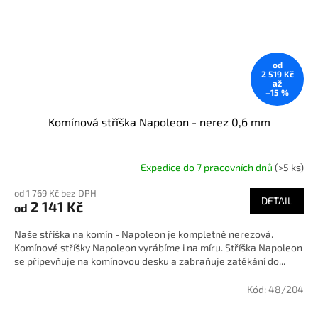
od
2 519 Kč
až
–15 %
Komínová stříška Napoleon - nerez 0,6 mm
Expedice do 7 pracovních dnů
(>5 ks)
od 1 769 Kč bez DPH
DETAIL
2 141 Kč
od
Naše stříška na komín - Napoleon je kompletně nerezová.
Komínové stříšky Napoleon vyrábíme i na míru. Stříška Napoleon
se připevňuje na komínovou desku a zabraňuje zatékání do...
Kód:
48/204