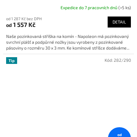
Expedice do 7 pracovních dnů
(>5 ks)
od 1 287 Kč bez DPH
DETAIL
1 557 Kč
od
Naše pozinkovaná stříška na komín - Napoleon má pozinkovaný
svrchní plášť a podpůrné nožky jsou vyrobeny z pozinkované
pásoviny o rozměru 30 x 3 mm. Ke komínové stříšce dodáváme...
Kód:
282/290
Tip
od