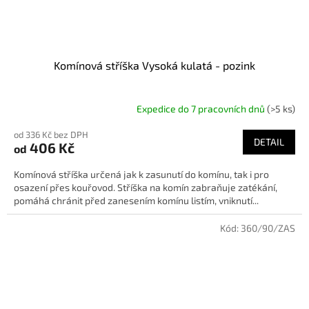
Komínová stříška Vysoká kulatá - pozink
Expedice do 7 pracovních dnů
(>5 ks)
od 336 Kč bez DPH
DETAIL
406 Kč
od
Komínová stříška určená jak k zasunutí do komínu, tak i pro
osazení přes kouřovod. Stříška na komín zabraňuje zatékání,
pomáhá chránit před zanesením komínu listím, vniknutí...
Kód:
360/90/ZAS