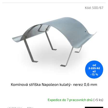
Kód:
500/67
od
3 225 Kč
až
–15 %
Komínová stříška Napoleon kulatý- nerez 0,6 mm
Expedice do 7 pracovních dnů
(>5 ks)