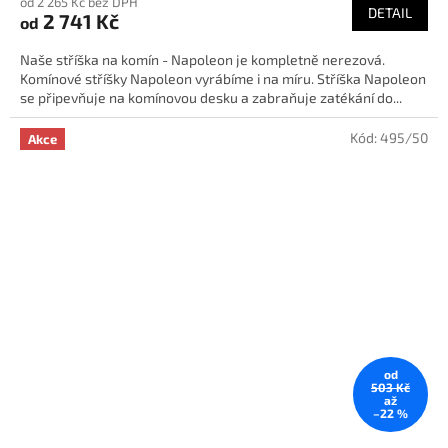
od 2 265 Kč bez DPH
DETAIL
2 741 Kč
od
Naše stříška na komín - Napoleon je kompletně nerezová.
Komínové stříšky Napoleon vyrábíme i na míru. Stříška Napoleon
se připevňuje na komínovou desku a zabraňuje zatékání do...
Kód:
495/50
Akce
od
503 Kč
až
–22 %