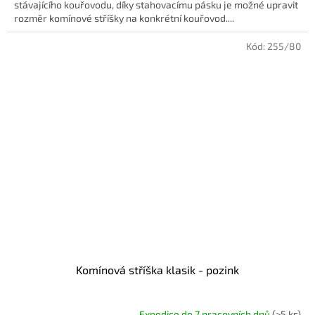
stávajícího kouřovodu, díky stahovacímu pásku je možné upravit
rozměr komínové stříšky na konkrétní kouřovod....
Kód:
255/80
Komínová stříška klasik - pozink
Expedice do 7 pracovních dnů
(>5 ks)