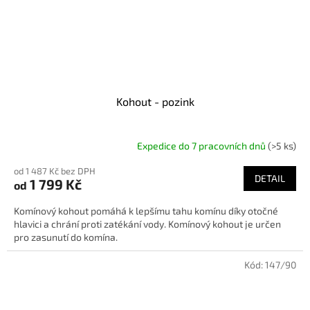
Kohout - pozink
Expedice do 7 pracovních dnů
(>5 ks)
od 1 487 Kč bez DPH
DETAIL
1 799 Kč
od
Komínový kohout pomáhá k lepšímu tahu komínu díky otočné
hlavici a chrání proti zatékání vody. Komínový kohout je určen
pro zasunutí do komína.
Kód:
147/90