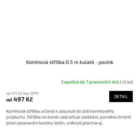
Komínová stříška 0.5 m kulatá - pozink
Expedice do 7 pracovních dnů
(>5 ks)
od 411 Kč bez DPH
DETAIL
497 Kč
od
Komínová stříška určená k zasunutí do ústí komínového
průduchu. Stříška na komín zabraňuje zatékání, pomáhá chránit
před zanesením komínu listím, vniknutí ptactva aj.