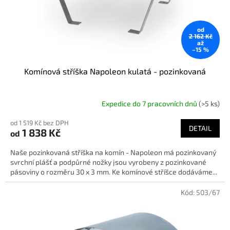
od
2 162 Kč
až
–15 %
Komínová stříška Napoleon kulatá - pozinkovaná
Expedice do 7 pracovních dnů
(>5 ks)
od 1 519 Kč bez DPH
DETAIL
1 838 Kč
od
Naše pozinkovaná stříška na komín - Napoleon má pozinkovaný
svrchní plášť a podpůrné nožky jsou vyrobeny z pozinkované
pásoviny o rozměru 30 x 3 mm. Ke komínové stříšce dodáváme...
Kód:
503/67