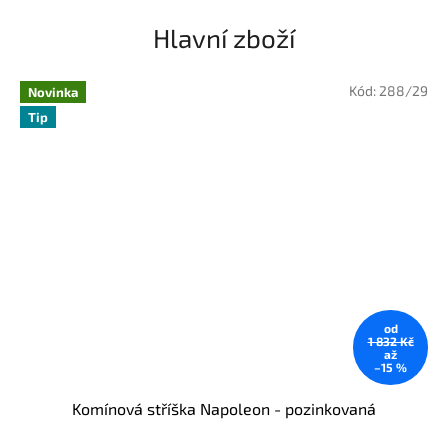
Hlavní zboží
Kód:
288/29
Novinka
Tip
od
1 832 Kč
až
–15 %
Komínová stříška Napoleon - pozinkovaná