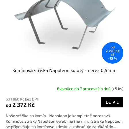
od
2 790 Kč
až
–15 %
Komínová stříška Napoleon kulatý - nerez 0,5 mm
Expedice do 7 pracovních dnů
(>5 ks)
od 1 960 Kč bez DPH
DETAIL
2 372 Kč
od
Naše stříška na komín - Napoleon je kompletně nerezová.
Komínové stříšky Napoleon vyrábíme i na míru. Stříška Napoleon
se připevňuje na komínovou desku a zabraňuje zatékání do...