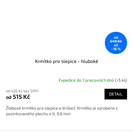
od
549 Kč
až
–16 %
Krmítko pro slepice - hluboké
Expedice do 7 pracovních dnů
(>5 ks)
od 426 Kč bez DPH
DETAIL
515 Kč
od
Žlabové krmítko pro slepice a drůbež. Krmítko je vyrobeno z
pozinkovaného plechu o tl. 0,6 mm.