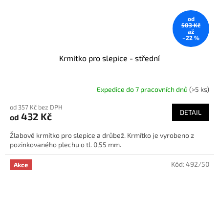
od
503 Kč
až
–22 %
Krmítko pro slepice - střední
Expedice do 7 pracovních dnů
(>5 ks)
od 357 Kč bez DPH
DETAIL
432 Kč
od
Žlabové krmítko pro slepice a drůbež. Krmítko je vyrobeno z
pozinkovaného plechu o tl. 0,55 mm.
Kód:
492/50
Akce