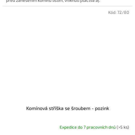
před zanesením komínu listím, vniknutí ptactva aj.
Kód:
72/80
Komínová stříška se šroubem - pozink
Expedice do 7 pracovních dnů
(>5 ks)