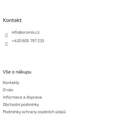
Z
á
p
a
Kontakt
t
í
info
@
oromis.cz
+420 605 797 235
Vše o nákupu
Kontakty
O nás
Informace a doprava
Obchodní podmínky
Podmínky ochrany osobních údajů