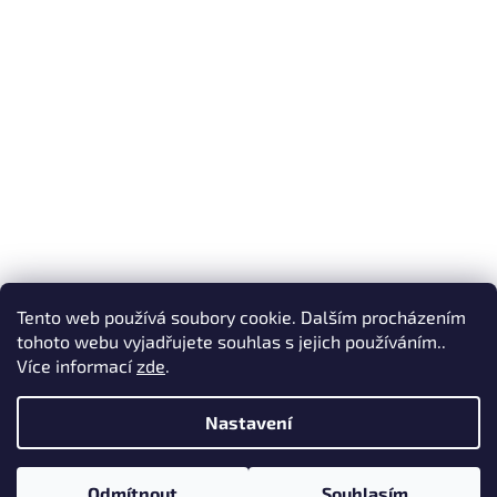
Tento web používá soubory cookie. Dalším procházením
tohoto webu vyjadřujete souhlas s jejich používáním..
Více informací
zde
.
Vytvořil Shoptet
Nastavení
Copyright 2026
Oromis
. Všechna práva vyhrazena.
Upravit
Odmítnout
Souhlasím
nastavení cookies