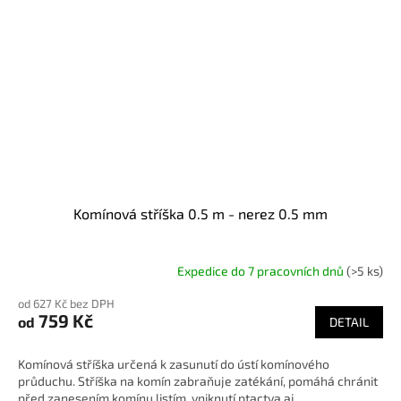
Komínová stříška 0.5 m - nerez 0.5 mm
Expedice do 7 pracovních dnů
(>5 ks)
od 627 Kč bez DPH
759 Kč
od
DETAIL
Komínová stříška určená k zasunutí do ústí komínového
průduchu. Stříška na komín zabraňuje zatékání, pomáhá chránit
před zanesením komínu listím, vniknutí ptactva aj.