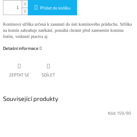
Přidat do košíku
Komínová stříška určená k zasunutí do ústí komínového průduchu. Stříška
na komín zabraňuje zatékání, pomáhá chránit před zanesením komínu
listím, vniknutí ptactva aj.
Detailní informace
ZEPTAT SE
SDÍLET
Související produkty
Kód:
159/90