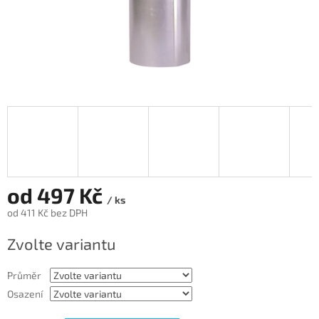
od
497 Kč
/ ks
od
411 Kč
bez DPH
Měrná
Zvolte variantu
cena:
Průměr
Osazení