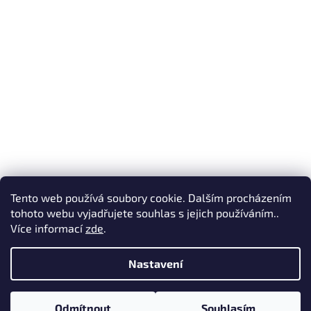
Tento web používá soubory cookie. Dalším procházením
tohoto webu vyjadřujete souhlas s jejich používáním..
Více informací
zde
.
Vytvořil Shoptet
Nastavení
Copyright 2026
Oromis
. Všechna práva vyhrazena.
Upravit
Odmítnout
Souhlasím
nastavení cookies