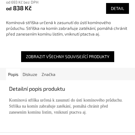
od 693 Kč bez DPH
838 Kč
od
DETAIL
Komínová stříška určená k zasunutí do ústí komínového
průduchu. Stříška na komín zabraňuje zatékání, pomáhá chránit
před zanesením komínu listím, vniknutí ptactva aj.
ZOBRAZIT VŠECHNY SOUVISEJÍCÍ PRODUKTY
Popis
Diskuze
Značka
Detailní popis produktu
Komínová stříška určená k zasunutí do ústí komínového průduchu.
Stříška na komín zabraňuje zatékání, pomáhá chránit před
zanesením komínu listím, vniknutí ptactva aj.