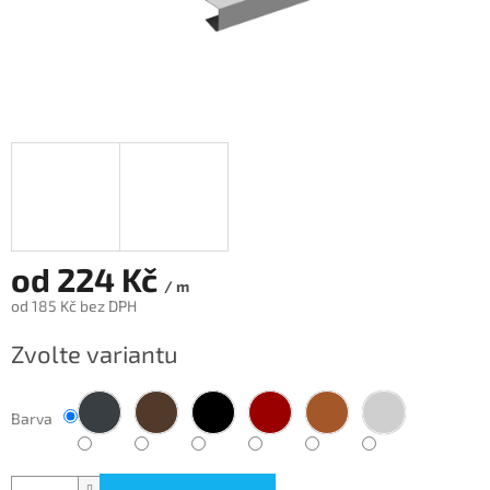
od
224 Kč
/ m
od
185 Kč
bez DPH
Měrná
Zvolte variantu
cena:
Barva