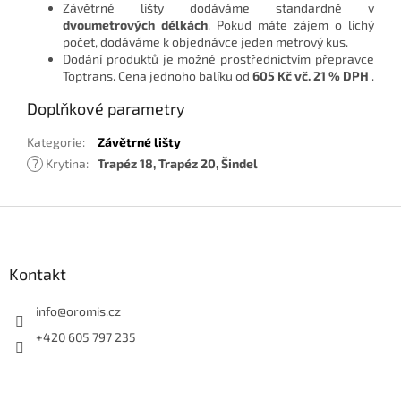
Závětrné lišty dodáváme standardně v
dvoumetrových délkách
. Pokud máte zájem o lichý
počet, dodáváme k objednávce jeden metrový kus.
Dodání produktů je možné prostřednictvím přepravce
Toptrans. Cena jednoho balíku od
605 Kč vč. 21 % DPH
.
Doplňkové parametry
Kategorie
:
Závětrné lišty
?
Krytina
:
Trapéz 18, Trapéz 20, Šindel
Z
á
p
a
Kontakt
t
í
info
@
oromis.cz
+420 605 797 235