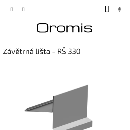
Přejít
NÁKUP
na
obsah
KOŠÍK
Závětrná lišta - RŠ 330