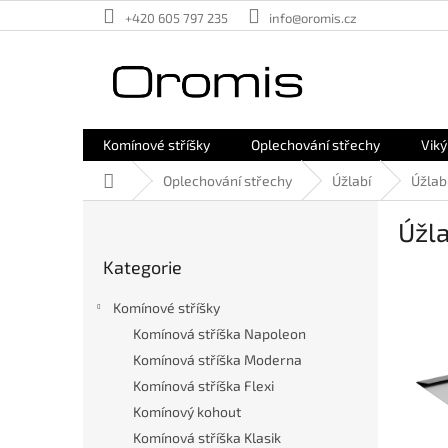
Přejít
+420 605 797 235
info@oromis.cz
na
obsah
Komínové stříšky
Oplechování střechy
Viký
Domů
Oplechování střechy
Úžlabí
Úžlab
P
Úžla
o
Přeskočit
s
Kategorie
kategorie
t
r
Komínové stříšky
a
Komínová stříška Napoleon
n
Komínová stříška Moderna
n
í
Komínová stříška Flexi
p
Komínový kohout
a
Komínová stříška Klasik