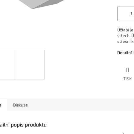
Úžlabí j
střech. 
střešní k
Detailní
TISK
s
Diskuze
ailní popis produktu