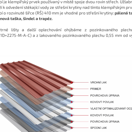
bí je klempířský prvek používaný v místě spoje dvou rovin střech. Úžlabn
ží k odvedení stékající vody ze střešní krytiny nad tímto klempířským pr
bí o rozvinuté šířce (RŠ) 410 mm je vhodné pro střešní krytiny:
pálená t
nová taška, šindel a trapéz.
ětrné lišty a další oplechování ohýbáme z pozinkovaného plec
1D+Z275-M-A-C) a z lakovaného pozinkovaného plechu 0,55 mm od v