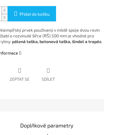
Přidat do košíku
e klempířský prvek používaný v místě spoje dvou rovin
Úžlabí o rozvinuté šířce (RŠ) 500 mm je vhodné pro
rytiny:
pálená taška, betonová taška, šindel a trapéz.
 informace
ZEPTAT SE
SDÍLET
Doplňkové parametry