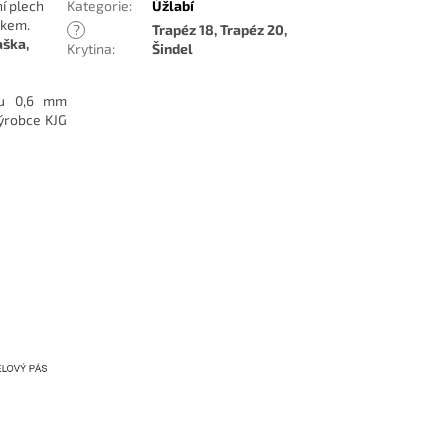
í plech
Kategorie
:
Úžlabí
vkem.
?
Trapéz 18, Trapéz 20,
aška,
Krytina
:
Šindel
hu 0,6 mm
ýrobce KJG