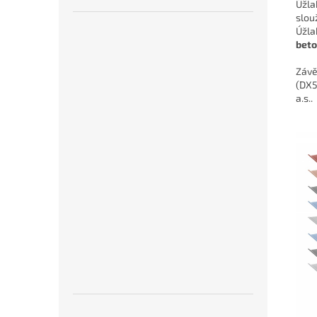
Úžla
slou
Úžla
beto
Záv
(DX5
a.s..