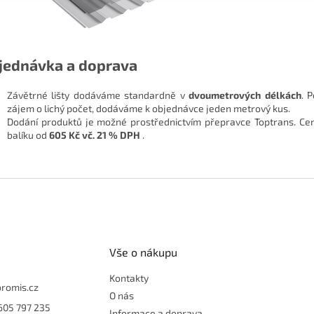
jednávka a doprava
Závětrné lišty dodáváme standardně v
dvoumetrových délkách
. 
zájem o lichý počet, dodáváme k objednávce jeden metrový kus.
Dodání produktů je možné prostřednictvím přepravce Toptrans. Ce
balíku od
605 Kč vč. 21 % DPH
.
Vše o nákupu
Kontakty
oromis.cz
O nás
605 797 235
Informace a doprava