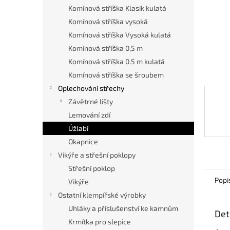
n
Komínová stříška Klasik kulatá
e
Komínová stříška vysoká
l
Komínová stříška Vysoká kulatá
Komínová stříška 0,5 m
Komínová stříška 0.5 m kulatá
Komínová stříška se šroubem
Oplechování střechy
Závětrné lišty
Lemování zdí
Úžlabí
Okapnice
Vikýře a střešní poklopy
Střešní poklop
Popi
Vikýře
Ostatní klempířské výrobky
Uhláky a příslušenství ke kamnům
Det
Krmítka pro slepice