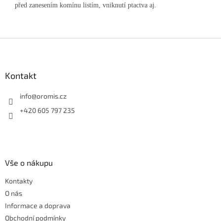
před zanesením komínu listím, vniknutí ptactva aj.
Z
á
p
a
Kontakt
t
í
info
@
oromis.cz
+420 605 797 235
Vše o nákupu
Kontakty
O nás
Informace a doprava
Obchodní podmínky