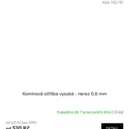
Kód:
192/91
Komínová stříška vysoká - nerez 0,6 mm
Expedice do 7 pracovních dnů
(>5 ks)
od 421 Kč bez DPH
510 Kč
od
DETAIL