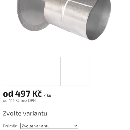
od
497 Kč
/ ks
od
411 Kč
bez DPH
Měrná
Zvolte variantu
cena:
Průměr