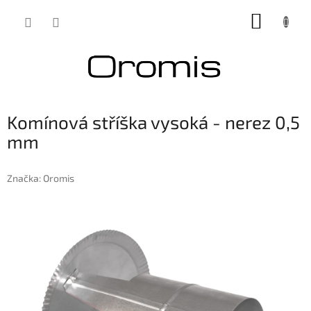
Přejít
NÁKUP
na
obsah
KOŠÍK
Komínová stříška vysoká - nerez 0,5
mm
Značka:
Oromis