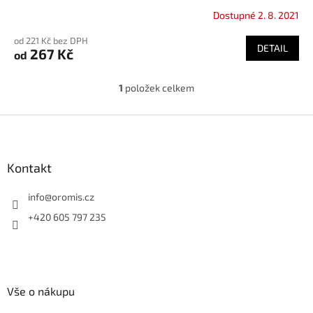
Dostupné 2. 8. 2021
od 221 Kč bez DPH
DETAIL
267 Kč
od
1
položek celkem
O
v
l
Z
á
á
d
p
a
a
Kontakt
c
t
í
í
info
@
oromis.cz
p
r
+420 605 797 235
v
k
y
v
ý
Vše o nákupu
p
i