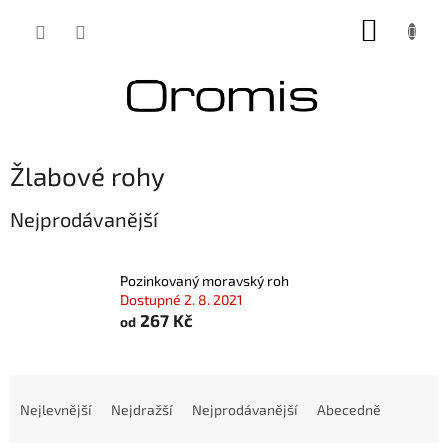
Přejít
NÁKUP
na
obsah
KOŠÍK
Žlabové rohy
Nejprodávanější
Pozinkovaný moravský roh
Dostupné 2. 8. 2021
267 Kč
od
Ř
a
Nejlevnější
Nejdražší
Nejprodávanější
Abecedně
z